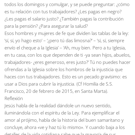
todos los domingos y comulgar, y se puede preguntar: ¿cómo
es tu relación con tus trabajadores? ¿Les pagas en negro?
¿Les pagas el salario justo? ¿También pagas la contribución
para la pensión? ¿Para asegurar la salud?
Esos hombres y mujeres de fe que dividen las tablas de la ley:
‘sí, sí, yo hago esto’ – ‘¿pero tú das limosna?’ – ‘sí, sí, siempre
envío el cheque a la Iglesia’ – ‘Ah, muy bien. Pero a tu Iglesia,
en tu casa, con los que dependen de ti -ya sean hijos, abuelos,
trabajadores- ¿eres generoso, eres justo?’ Tú no puedes hacer
ofrendas a la Iglesia sobre los hombros de la injusticia que
haces con tus trabajadores. Esto es un pecado gravísimo: es
usar a Dios para cubrir la injusticia. (Cf Homilía de S.S.
Francisco, 20 de febrero de 2015, en Santa Marta).
Reflexión
Jesús habla de la realidad dándole un nuevo sentido,
iluminándola con el espíritu de la Ley. Para ejemplificar el
amor al prójimo, habla de la historia del buen samaritano y
concluye, ahora «ve y haz tú lo mismo». Y cuando baja a los
detalles de la vida cotidiana sabe que la mayoría de sus