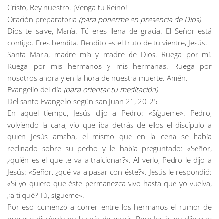
Cristo, Rey nuestro. ¡Venga tu Reino!
Oración preparatoria
(para ponerme en presencia de Dios)
Dios te salve, María. Tú eres llena de gracia. El Señor está
contigo. Eres bendita. Bendito es el fruto de tu vientre, Jesús.
Santa María, madre mía y madre de Dios. Ruega por mí.
Ruega por mis hermanos y mis hermanas. Ruega por
nosotros ahora y en la hora de nuestra muerte. Amén.
Evangelio del día
(para orientar tu meditación)
Del santo Evangelio según san Juan 21, 20-25
En aquel tiempo, Jesús dijo a Pedro: «Sígueme». Pedro,
volviendo la cara, vio que iba detrás de ellos el discípulo a
quien Jesús amaba, el mismo que en la cena se había
reclinado sobre su pecho y le había preguntado: «Señor,
¿quién es el que te va a traicionar?». Al verlo, Pedro le dijo a
Jesús: «Señor, ¿qué va a pasar con éste?». Jesús le respondió:
«Si yo quiero que éste permanezca vivo hasta que yo vuelva,
¿a ti qué? Tú, sígueme».
Por eso comenzó a correr entre los hermanos el rumor de
que ese discípulo no habría de morir. Pero Jesús no dijo que