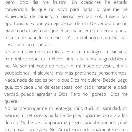
logro, otro día me frustro. En ocasiones he estado
convencido de que no sirvo para nada, o que me he
equivocado de camino. Y pienso, «si tan sólo tuviera las
oportunidades que ya dejé detrás de mí» De verdad que no
existe nada más triste que el permanecer en un error por la
tristeza de haberlo cometido. ¡Y, sin embargo, para Dios las
cosas son tan distintas!…
No son mis virtudes, ni mis talentos, ni mis logros, ni siquiera
mi nombre «bonito» o «feo», ni mi apariencia «agradable» o
no. No son mi modo de hablar, ni mi modo de vestir, ni mis
ocupaciones, ni siquiera mis más profundos pensamientos.
Nada, nada de eso es por lo que Dios me quiere. Desde luego
que, con cada una de esas cosas, con cada instante, a decir
verdad, puedo agradar a Dios. Pero no poreso Dios me
quiere.
No ha preocuparme mi entrega, mi virtud, mi santidad, mi
avance, mi retroceso, nada ha de preocuparme de cara a los
demás. No he de compararme preguntándote: «Señor, ¿qué
va a pasar con éste?». No. Amarte incondicionalmente, ése es