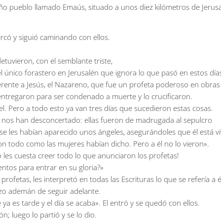
eño pueblo llamado Emaús, situado a unos diez kilómetros de Jerusa
rcó y siguió caminando con ellos.
etuvieron, con el semblante triste,
el único forastero en Jerusalén que ignora lo que pasó en estos días
erente a Jesús, el Nazareno, que fue un profeta poderoso en obras 
entregaron para ser condenado a muerte y lo crucificaron.
l. Pero a todo esto ya van tres días que sucedieron estas cosas.
 nos han desconcertado: ellas fueron de madrugada al sepulcro
e se les habían aparecido unos ángeles, asegurándoles que él está vi
on todo como las mujeres habían dicho. Pero a él no lo vieron».
 les cuesta creer todo lo que anunciaron los profetas!
ntos para entrar en su gloria?»
etas, les interpretó en todas las Escrituras lo que se refería a é
izo ademán de seguir adelante.
ya es tarde y el día se acaba». El entró y se quedó con ellos.
; luego lo partió y se lo dio.