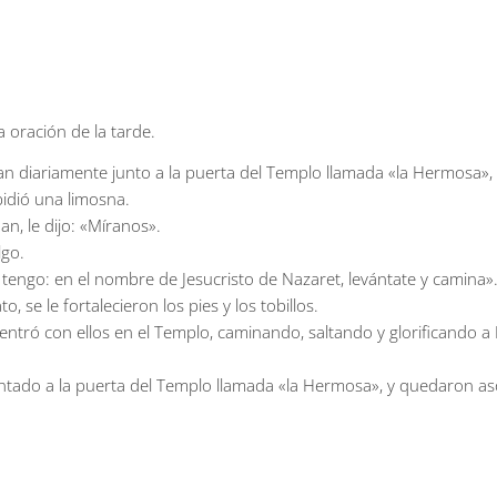
 oración de la tarde.
ían diariamente junto a la puerta del Templo llamada «la Hermosa»,
pidió una limosna.
n, le dijo: «Míranos».
lgo.
e tengo: en el nombre de Jesucristo de Nazaret, levántate y camina»
 se le fortalecieron los pies y los tobillos.
ntró con ellos en el Templo, caminando, saltando y glorificando a 
tado a la puerta del Templo llamada «la Hermosa», y quedaron aso