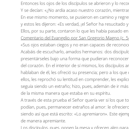
Entonces los ojos de los discípulos se abrieron y lo rec
Y se decían: «¿No ardía acaso nuestro corazón, mientras
En ese mismo momento, se pusieron en camino y regresar
y estos les dijeron: «Es verdad, ¡el Señor ha resucitado 
Ellos, por su parte, contaron lo que les había pasado en
Comentario del Evangelio por San Gregorio Magno (c. 54
«Sus ojos estaban ciegos y no eran capaces de reconoc
Acabáis de escucharlo, amados hermanos: dos discípulos 
presentárseles bajo una forma que pudieran reconocerle. A
del corazón. En el interior de sí mismos, los discípulos
hablaban de él, les ofreció su presencia; pero a los qu
ellos, les reprochó su lentitud en comprender, les explicó
seguía siendo un extraño; hizo, pues, ademán de ir más
de la misma manera que estaba en su espíritu.
A través de esta prueba el Señor quería ver si los que
podían, pues, permanecer extraños al amor: le ofrecier
siendo así que está escrito: «Lo apremiaron». Este eje
de manera apremiante.
Los discípulos, pues, ponen la mesa y ofrecen algo para 