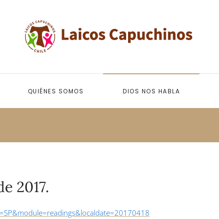
QUIÉNES SOMOS
DIOS NOS HABLA
de 2017.
age=SP&module=readings&localdate=20170418