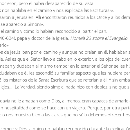
onocieron, pero él había desaparecido de su vista.
 nos hablaba en el camino y nos explicaba las Escrituras?».
on a Jerusalén. Allí encontraron reunidos a los Once y a los dem
y se apareció a Simón!».
 el camino y cómo lo habían reconocido al partir el pan.
0-604), papa y doctor de la Iglesia.
Homilía 23 sobre el Evangelio.
erlo»
de Jesús iban por el camino y aunque no creían en él, hablaban si
sí es que el Señor llevó a cabo en lo exterior, a los ojos del cuerpo
 amaban y dudaban al mismo tiempo; en lo exterior el Señor se les hi
e dudaban de él, les escondió su familiar aspecto que les hubiera p
 los misterios de la Santa Escritura que se referían a él. Y sin emba
 lejos… La Verdad, siendo simple, nada hizo con doblez, sino que 
 todavía no le amaban como Dios, al menos, eran capaces de amarle 
on hospitalidad como se hace con un viajero. Porque, por otra part
mplo nos muestra bien a las claras que no sólo debemos ofrecer hos
comer; y Dios, a quien no habían reconocido durante la explicación d