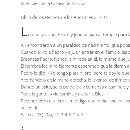
Miércoles de la Octava de Pascua
Libro de los Hechos de los Apóstoles
3,1-10.
E
n una ocasión, Pedro y Juan subían al Templo para la
Allí encontraron a un paralítico de nacimiento, que pon
Cuando él vio a Pedro y a Juan entrar en el Templo, les 
Entonces Pedro, fijando la mirada en él, lo mismo que Jua
El hombre los miró fijamente esperando que le dieran a
Pedro le dijo: «No tengo plata ni oro, pero te doy lo qu
Y tomándolo de la mano derecha, lo levantó; de inmediato,
Dando un salto, se puso de pie y comenzó a caminar; y e
Toda la gente lo vio camina y alabar a Dios.
Reconocieron que era el mendigo que pedía limosna sen
sucedido.
Salmo
105(104),1-2.3-4.6-7.8-9.
¡