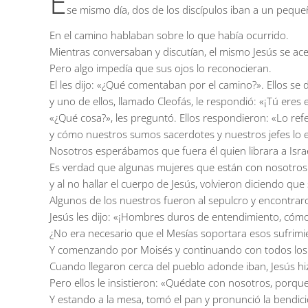
E
se mismo día, dos de los discípulos iban a un pequ
En el camino hablaban sobre lo que había ocurrido.
Mientras conversaban y discutían, el mismo Jesús se ace
Pero algo impedía que sus ojos lo reconocieran.
El les dijo: «¿Qué comentaban por el camino?». Ellos se d
y uno de ellos, llamado Cleofás, le respondió: «¡Tú eres 
«¿Qué cosa?», les preguntó. Ellos respondieron: «Lo ref
y cómo nuestros sumos sacerdotes y nuestros jefes lo 
Nosotros esperábamos que fuera él quien librara a Israe
Es verdad que algunas mujeres que están con nosotros
y al no hallar el cuerpo de Jesús, volvieron diciendo qu
Algunos de los nuestros fueron al sepulcro y encontrar
Jesús les dijo: «¡Hombres duros de entendimiento, cómo
¿No era necesario que el Mesías soportara esos sufrimie
Y comenzando por Moisés y continuando con todos los prof
Cuando llegaron cerca del pueblo adonde iban, Jesús h
Pero ellos le insistieron: «Quédate con nosotros, porque 
Y estando a la mesa, tomó el pan y pronunció la bendición