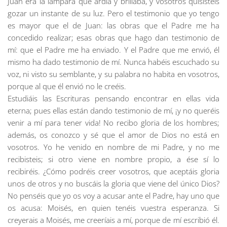
Juan era la lámpara que ardía y brillaba, y vosotros quisisteis
gozar un instante de su luz. Pero el testimonio que yo tengo
es mayor que el de Juan: las obras que el Padre me ha
concedido realizar; esas obras que hago dan testimonio de
mí: que el Padre me ha enviado. Y el Padre que me envió, él
mismo ha dado testimonio de mí. Nunca habéis escuchado su
voz, ni visto su semblante, y su palabra no habita en vosotros,
porque al que él envió no le creéis.
Estudiáis las Escrituras pensando encontrar en ellas vida
eterna; pues ellas están dando testimonio de mí, ¡y no queréis
venir a mí para tener vida! No recibo gloria de los hombres;
además, os conozco y sé que el amor de Dios no está en
vosotros. Yo he venido en nombre de mi Padre, y no me
recibisteis; si otro viene en nombre propio, a ése sí lo
recibiréis. ¿Cómo podréis creer vosotros, que aceptáis gloria
unos de otros y no buscáis la gloria que viene del único Dios?
No penséis que yo os voy a acusar ante el Padre, hay uno que
os acusa: Moisés, en quien tenéis vuestra esperanza. Si
creyerais a Moisés, me creeríais a mí, porque de mí escribió él.