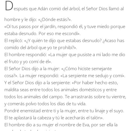
D
espués que Adán comió del árbol, el Señor Dios llamó al
hombre y le dijo: «¿Dónde estás?».
«Oí tus pasos por el jardín, respondió él, y tuve miedo porque
estaba desnudo. Por eso me escondí».
El replicó: «¿Y quién te dijo que estabas desnudo? ¿Acaso has
comido del árbol que yo te prohibí?».
El hombre respondió: «La mujer que pusiste a mi lado me dio
el fruto y yo comí de él».
El Señor Dios dijo a la mujer: «¿Cómo hiciste semejante
cosa?». La mujer respondió: «La serpiente me sedujo y comí».
Y el Señor Dios dijo a la serpiente: «Por haber hecho esto,
maldita seas entre todos los animales domésticos y entre
todos los animales del campo. Te arrastrarás sobre tu vientre,
y comerás polvo todos los días de tu vida.
Pondré enemistad entre ti y la mujer, entre tu linaje y el suyo.
El te aplastará la cabeza y tú le acecharás el talón».
El hombre dio a su mujer el nombre de Eva, por ser ella la