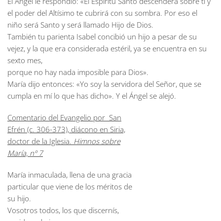
El Ángel le respondió: «El Espíritu Santo descenderá sobre ti y
el poder del Altísimo te cubrirá con su sombra. Por eso el
niño será Santo y será llamado Hijo de Dios.
También tu parienta Isabel concibió un hijo a pesar de su
vejez, y la que era considerada estéril, ya se encuentra en su
sexto mes,
porque no hay nada imposible para Dios».
María dijo entonces: «Yo soy la servidora del Señor, que se
cumpla en mí lo que has dicho». Y el Ángel se alejó.
Comentario del Evangelio por San
Efrén (c. 306-373), diácono en Siria,
doctor de la Iglesia.
Himnos sobre
María, nº 7
María inmaculada, llena de una gracia
particular que viene de los méritos de
su hijo.
Vosotros todos, los que discernís,