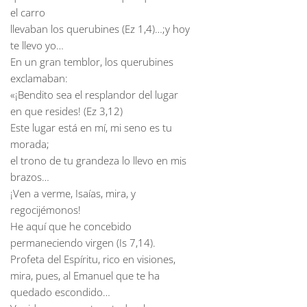
el carro
llevaban los querubines (Ez 1,4)…;y hoy
te llevo yo…
En un gran temblor, los querubines
exclamaban:
«¡Bendito sea el resplandor del lugar
en que resides! (Ez 3,12)
Este lugar está en mí, mi seno es tu
morada;
el trono de tu grandeza lo llevo en mis
brazos…
¡Ven a verme, Isaías, mira, y
regocijémonos!
He aquí que he concebido
permaneciendo virgen (Is 7,14).
Profeta del Espíritu, rico en visiones,
mira, pues, al Emanuel que te ha
quedado escondido…