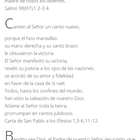
madre de todos los vivientes.
Salmo
98(97),1.2-3.4.
C
anten al Señor un canto nuevo,
porque él hizo maravillas:
su mano derecha y su santo brazo
le obtuvieron la victoria.
El Señor manifestó su victoria,
reveló su justicia a los ojos de las naciones:
se acordó de su amor y fidelidad
en favor de la casa de Is rael.
Todos, hasta los confines del mundo,
han visto la salvación de nuestro Dios.
Aclame al Señor toda la tierra,
prorrumpan en cantos jubilosos.
Carta de San Pablo a los Efesios
1,3-6.11-12.
B
endito sea Dios, el Padre de nuestro Señor Jesucristo, que