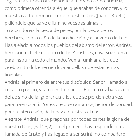
seguiste a su casa ofreciéndote a ti mismo como primicia;
como primera ofrenda a Aquel que acabas de conocer, y lo
muestras a tu hermano como nuestro Dios (Juan 1:35-41):
pidiéndole que salve e ilumine vuestras almas…
Tú abandonas la pesca de peces, por la pesca de los
hombres, con la caña de la predicación y el anzuelo de la fe.
Has alejado a todos los pueblos del abismo del error, Andrés,
hermano del jefe del coro de los Apóstoles, cuya voz suena
para instruir a todo el mundo. Ven a iluminar a los que
celebran tu dulce recuerdo, a aquellos que están en las
tinieblas
Andrés, el primero de entre tus discípulos, Señor, llamado a
imitar tu pasión, y también tu muerte. Por tu cruz ha sacado
del abismo de la ignorancia a los que se pierden otra vez,
para traerlos a ti. Por eso te que cantamos, Señor de bondad:
por su intercesión, da la paz a nuestras almas…
Alégrate, Andrés, que pregonas por todas partes la gloria de
nuestro Dios, (Sal 18,2). Tú el primero, has respondido a la
llamada de Cristo y has llegado a ser su íntimo compañero,