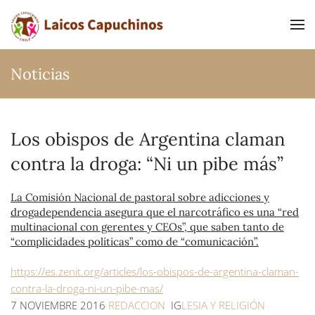
Ir al contenido principal
Noticias
Los obispos de Argentina claman
contra la droga: “Ni un pibe más”
La Comisión Nacional de pastoral sobre adicciones y
drogadependencia asegura que el narcotráfico es una “red
multinacional con gerentes y CEOs”, que saben tanto de
“complicidades políticas” como de “comunicación”.
https://es.zenit.org/articles/los-obispos-de-argentina-claman-
contra-la-droga-ni-un-pibe-mas/
7 NOVIEMBRE 2016
REDACCION
IG
LESIA Y RELIGIÓN