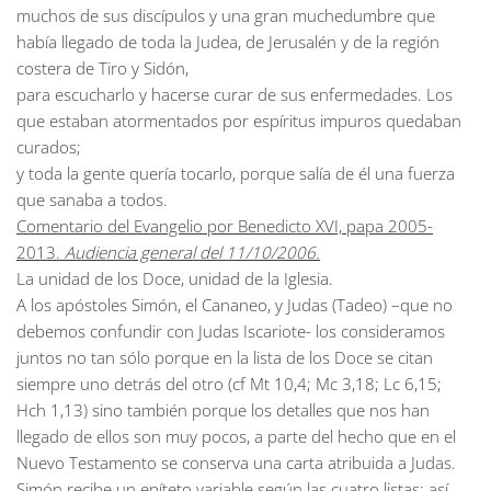
muchos de sus discípulos y una gran muchedumbre que
había llegado de toda la Judea, de Jerusalén y de la región
costera de Tiro y Sidón,
para escucharlo y hacerse curar de sus enfermedades. Los
que estaban atormentados por espíritus impuros quedaban
curados;
y toda la gente quería tocarlo, porque salía de él una fuerza
que sanaba a todos.
Comentario del Evangelio por Benedicto XVI, papa 2005-
2013.
Audiencia general del 11/10/2006.
La unidad de los Doce, unidad de la Iglesia.
A los apóstoles Simón, el Cananeo, y Judas (Tadeo) –que no
debemos confundir con Judas Iscariote- los consideramos
juntos no tan sólo porque en la lista de los Doce se citan
siempre uno detrás del otro (cf Mt 10,4; Mc 3,18; Lc 6,15;
Hch 1,13) sino también porque los detalles que nos han
llegado de ellos son muy pocos, a parte del hecho que en el
Nuevo Testamento se conserva una carta atribuida a Judas.
Simón recibe un epíteto variable según las cuatro listas; así,