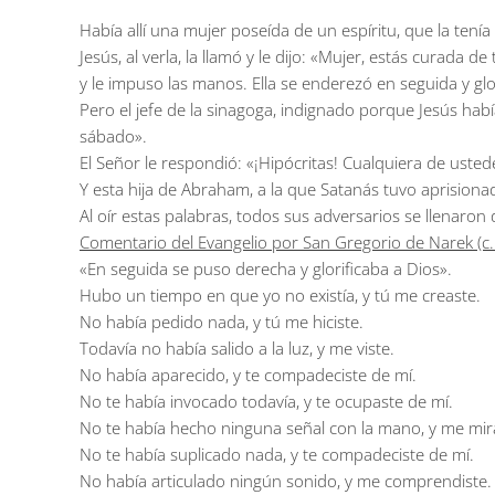
Había allí una mujer poseída de un espíritu, que la t
Jesús, al verla, la llamó y le dijo: «Mujer, estás curada d
y le impuso las manos. Ella se enderezó en seguida y glo
Pero el jefe de la sinagoga, indignado porque Jesús habí
sábado».
El Señor le respondió: «¡Hipócritas! Cualquiera de uste
Y esta hija de Abraham, a la que Satanás tuvo aprisiona
Al oír estas palabras, todos sus adversarios se llenaron 
Comentario del Evangelio por San Gregorio de Narek (c
«En seguida se puso derecha y glorificaba a Dios».
Hubo un tiempo en que yo no existía, y tú me creaste.
No había pedido nada, y tú me hiciste.
Todavía no había salido a la luz, y me viste.
No había aparecido, y te compadeciste de mí.
No te había invocado todavía, y te ocupaste de mí.
No te había hecho ninguna señal con la mano, y me mir
No te había suplicado nada, y te compadeciste de mí.
No había articulado ningún sonido, y me comprendiste.