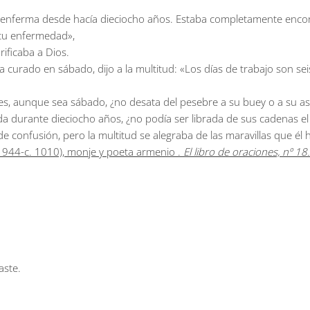
enía enferma desde hacía dieciocho años. Estaba completamente en
e tu enfermedad»,
rificaba a Dios.
a curado en sábado, dijo a la multitud: «Los días de trabajo son se
des, aunque sea sábado, ¿no desata del pesebre a su buey o a su as
da durante dieciocho años, ¿no podía ser librada de sus cadenas el
de confusión, pero la multitud se alegraba de las maravillas que él h
. 944-c. 1010), monje y poeta armenio .
El libro de oraciones, nº 18.
aste.