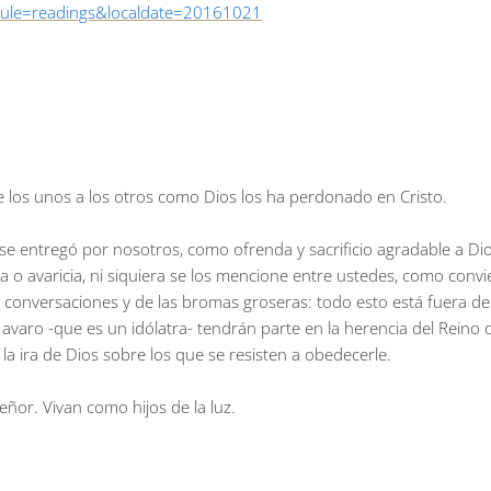
dule=readings&localdate=20161021
os unos a los otros como Dios los ha perdonado en Cristo.
.
se entregó por nosotros, como ofrenda y sacrificio agradable a Dio
 o avaricia, ni siquiera se los mencione entre ustedes, como convi
 conversaciones y de las bromas groseras: todo esto está fuera de 
el avaro -que es un idólatra- tendrán parte en la herencia del Reino 
la ira de Dios sobre los que se resisten a obedecerle.
eñor. Vivan como hijos de la luz.