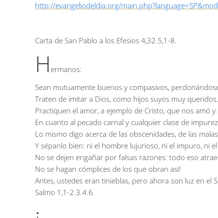
http://evangeliodeldia.org/main.php?language=SP&mo
Carta de San Pablo a los Efesios
4,32.5,1-8.
H
ermanos:
Sean mutuamente buenos y compasivos, perdonándose l
Traten de imitar a Dios, como hijos suyos muy queridos
Practiquen el amor, a ejemplo de Cristo, que nos amó y 
En cuanto al pecado carnal y cualquier clase de impureza
Lo mismo digo acerca de las obscenidades, de las malas
Y sépanlo bien: ni el hombre lujurioso, ni el impuro, ni 
No se dejen engañar por falsas razones: todo eso atrae 
No se hagan cómplices de los que obran así!
Antes, ustedes eran tinieblas, pero ahora son luz en el S
Salmo
1,1-2.3.4.6.
¡