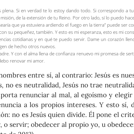
 plena. Si en verdad te lo estoy dando todo. Si correspondo a tu
 misión, de la extensión de tu Reino. Por otro lado, sí lo puedo hace
searía que ya estuviera ardiendo el fuego en la tierra” puede ser
 con su pequeñez, también. Y esto es mi esperanza, esto es mi cons
cias cotidianas y en qué te puedo servir. Dame un corazón lle
rgen de hecho otros nuevos.
e. Y con el alma llena de confianza renuevo mi promesa de serte 
 debo renovar mi amor.
 hombres entre sí, al contrario: Jesús es nue
os, no es neutralidad, Jesús no trae neutral
orta renunciar al mal, al egoísmo y elegir el
nuncia a los propios intereses. Y esto sí, d
n: no es Jesús quien divide. Él pone el criter
, o servir; obedecer al propio yo, u obedecer