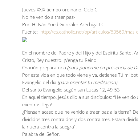
Jueves XXIX tiempo ordinario. Ciclo C.
No he venido a traer paz-
Por: H. Iván Yoed González Aréchiga LC
Fuente:
http://es.catholic.net/op/articulos/63569/ma
En el nombre del Padre y del Hijo y del Espíritu Santo. 
Cristo, Rey nuestro. ¡Venga tu Reino!
Oración preparatoria
(para ponerme en presencia de Di
Por esta vida en que todo viene y va, detienes Tú mi bot
Evangelio del día
(para orientar tu meditación)
Del santo Evangelio según san Lucas 12, 49-53
En aquel tiempo, Jesús dijo a sus discípulos: “He venido
mientras llega!
¿Piensan acaso que he venido a traer paz a la tierra? De
divididos tres contra dos y dos contra tres. Estará dividid
la nuera contra la suegra”.
Palabra del Señor.