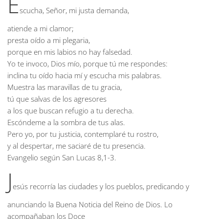
E
scucha, Señor, mi justa demanda,
atiende a mi clamor;
presta oído a mi plegaria,
porque en mis labios no hay falsedad.
Yo te invoco, Dios mío, porque tú me respondes:
inclina tu oído hacia mí y escucha mis palabras.
Muestra las maravillas de tu gracia,
tú que salvas de los agresores
a los que buscan refugio a tu derecha.
Escóndeme a la sombra de tus alas.
Pero yo, por tu justicia, contemplaré tu rostro,
y al despertar, me saciaré de tu presencia.
Evangelio según San Lucas
8,1-3.
J
esús recorría las ciudades y los pueblos, predicando y
anunciando la Buena Noticia del Reino de Dios. Lo
acompañaban los Doce