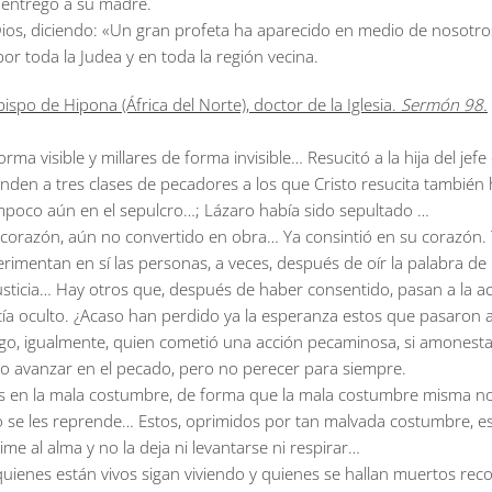
o entregó a su madre.
s, diciendo: «Un gran profeta ha aparecido en medio de nosotros 
or toda la Judea y en toda la región vecina.
spo de Hipona (África del Norte), doctor de la Iglesia.
Sermón 98.
orma visible y millares de forma invisible… Resucitó a la hija del jef
den a tres clases de pecadores a los que Cristo resucita también h
ampoco aún en el sepulcro…; Lázaro había sido sepultado …
corazón, aún no convertido en obra… Ya consintió en su corazón. T
imentan en sí las personas, a veces, después de oír la palabra de D
justicia… Hay otros que, después de haber consentido, pasan a la ac
 oculto. ¿Acaso han perdido ya la esperanza estos que pasaron a la 
go, igualmente, quien cometió una acción pecaminosa, si amonestad
udo avanzar en el pecado, pero no perecer para siempre.
os en la mala costumbre, de forma que la mala costumbre misma no 
o se les reprende… Estos, oprimidos por tan malvada costumbre, e
e al alma y no la deja ni levantarse ni respirar…
ienes están vivos sigan viviendo y quienes se hallan muertos rec