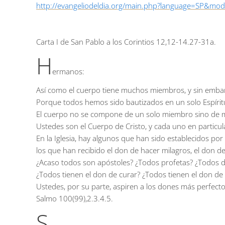
http://evangeliodeldia.org/main.php?language=SP&mo
Carta I de San Pablo a los Corintios
12,12-14.27-31a.
H
ermanos:
Así como el cuerpo tiene muchos miembros, y sin embar
Porque todos hemos sido bautizados en un solo Espíritu
El cuerpo no se compone de un solo miembro sino de 
Ustedes son el Cuerpo de Cristo, y cada uno en particu
En la Iglesia, hay algunos que han sido establecidos po
los que han recibido el don de hacer milagros, el don de
¿Acaso todos son apóstoles? ¿Todos profetas? ¿Todos 
¿Todos tienen el don de curar? ¿Todos tienen el don de 
Ustedes, por su parte, aspiren a los dones más perfecto
Salmo
100(99),2.3.4.5.
S