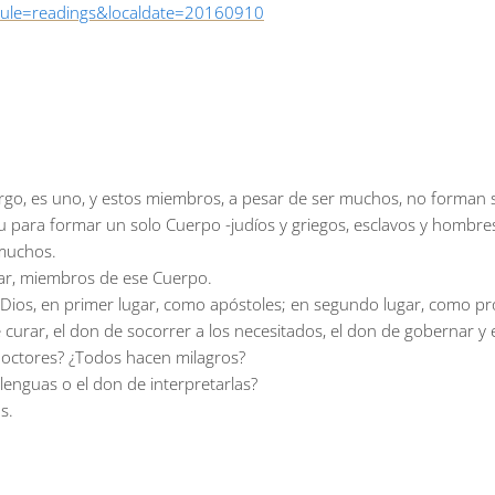
dule=readings&localdate=20160910
go, es uno, y estos miembros, a pesar de ser muchos, no forman si
 para formar un solo Cuerpo -judíos y griegos, esclavos y hombre
muchos.
lar, miembros de ese Cuerpo.
r Dios, en primer lugar, como apóstoles; en segundo lugar, como p
 curar, el don de socorrer a los necesitados, el don de gobernar y 
doctores? ¿Todos hacen milagros?
lenguas o el don de interpretarlas?
s.