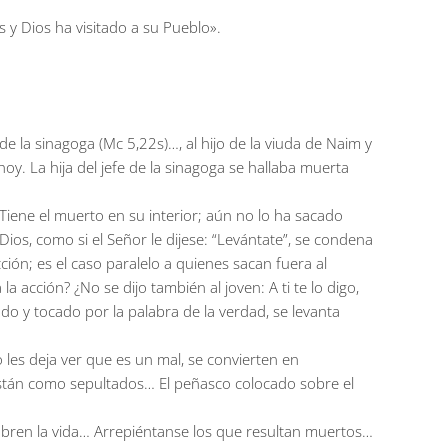
y Dios ha visitado a su Pueblo».
e de la sinagoga (Mc 5,22s)…, al hijo de la viuda de Naim y
oy. La hija del jefe de la sinagoga se hallaba muerta
iene el muerto en su interior; aún no lo ha sacado
ios, como si el Señor le dijese: “Levántate”, se condena
ción; es el caso paralelo a quienes sacan fuera al
acción? ¿No se dijo también al joven: A ti te lo digo,
o y tocado por la palabra de la verdad, se levanta
les deja ver que es un mal, se convierten en
stán como sepultados… El peñasco colocado sobre el
obren la vida… Arrepiéntanse los que resultan muertos…