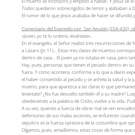
El muerto se incorporó y empezó a hablar. Y Jesús se l
Todos quedaron sobrecogidos de temor y alababan a Dio
El rumor de lo que Jesús acababa de hacer se difundió p
Comentario del Evangelio por San Agustín (354-430), obi
«Joven, yo te lo ordeno, levántate».
En el evangelio, el Señor realizó tres resurrecciones de f
a Lázaro (Jn 11)… Estas tres clases de muertos correspon
dentro de casa… El joven ya no estaba en casa, pero t
Hay, pues, personas que tienen el pecado dentro en su 
fuera. Y como acontece, conforme a lo que a diario exper
el haber consentido al pecado y se anhela la salud y la 
muerto, para que aparezca a las claras lo que permanecía
levántate? ¿No fue devuelto también él a su madre? Lue
obedeciendo a la palabra de Cristo, vuelve a la vida. P
A su vez, quienes a fuerza de obrar mal se ven envuelt
defensores de sus malas acciones, se enfurecen cuand
sepulcro es la fuerza opresora de la costumbre que oprim
Oigamos, pues, amadísimos, estas cosas de forma que qu