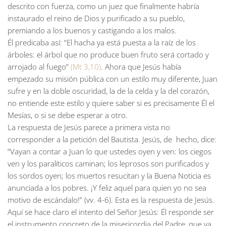
descrito con fuerza, como un juez que finalmente habría
instaurado el reino de Dios y purificado a su pueblo,
premiando a los buenos y castigando a los malos.
Él predicaba así: “El hacha ya está puesta a la raíz de los
árboles: el árbol que no produce buen fruto será cortado y
arrojado al fuego”
(Mt 3,10)
. Ahora que Jesús había
empezado su misión pública con un estilo muy diferente, Juan
sufre y en la doble oscuridad, la de la celda y la del corazón,
no entiende este estilo y quiere saber si es precisamente Él el
Mesías, o si se debe esperar a otro.
La respuesta de Jesús parece a primera vista no
corresponder a la petición del Bautista. Jesús, de hecho, dice:
“Vayan a contar a Juan lo que ustedes oyen y ven: los ciegos
ven y los paralíticos caminan; los leprosos son purificados y
los sordos oyen; los muertos resucitan y la Buena Noticia es
anunciada a los pobres. ¡Y feliz aquel para quien yo no sea
motivo de escándalo!” (vv. 4-6). Esta es la respuesta de Jesús.
Aquí se hace claro el intento del Señor Jesús: Él responde ser
el instrumento concreto de la misericordia del Padre, que va