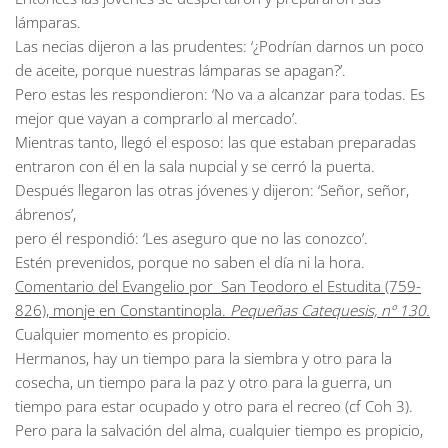
lámparas.
Las necias dijeron a las prudentes: ‘¿Podrían darnos un poco
de aceite, porque nuestras lámparas se apagan?’.
Pero estas les respondieron: ‘No va a alcanzar para todas. Es
mejor que vayan a comprarlo al mercado’.
Mientras tanto, llegó el esposo: las que estaban preparadas
entraron con él en la sala nupcial y se cerró la puerta.
Después llegaron las otras jóvenes y dijeron: ‘Señor, señor,
ábrenos’,
pero él respondió: ‘Les aseguro que no las conozco’.
Estén prevenidos, porque no saben el día ni la hora.
Comentario del Evangelio por San Teodoro el Estudita (759-
826), monje en Constantinopla.
Pequeñas Catequesis, nº 130.
Cualquier momento es propicio.
Hermanos, hay un tiempo para la siembra y otro para la
cosecha, un tiempo para la paz y otro para la guerra, un
tiempo para estar ocupado y otro para el recreo (cf Coh 3).
Pero para la salvación del alma, cualquier tiempo es propicio,