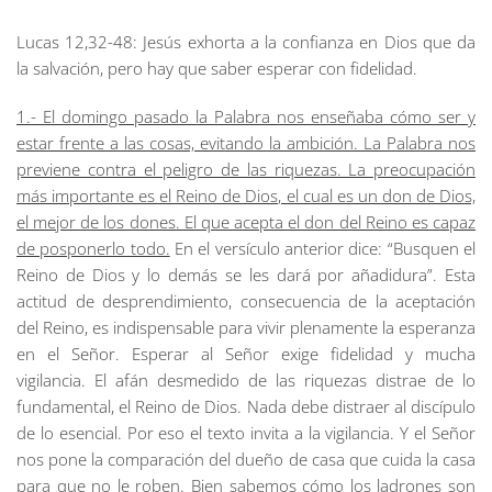
Lucas 12,32-48:
Jesús exhorta a la confianza en Dios que da
la salvación, pero hay que saber esperar con fidelidad.
1.- El domingo pasado la Palabra nos enseñaba cómo ser y
estar frente a las cosas, evitando la ambición. La Palabra nos
previene contra el peligro de las riquezas. La preocupación
más importante es el Reino de Dios, el cual es un don de Dios,
el mejor de los dones. El que acepta el don del Reino es capaz
de posponerlo todo.
En el versículo anterior dice: “Busquen el
Reino de Dios y lo demás se les dará por añadidura”. Esta
actitud de desprendimiento, consecuencia de la aceptación
del Reino, es indispensable para vivir plenamente la esperanza
en el Señor. Esperar al Señor exige fidelidad y mucha
vigilancia. El afán desmedido de las riquezas distrae de lo
fundamental, el Reino de Dios. Nada debe distraer al discípulo
de lo esencial. Por eso el texto invita a la vigilancia. Y el Señor
nos pone la comparación del dueño de casa que cuida la casa
para que no le roben. Bien sabemos cómo los ladrones son