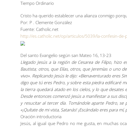
Tiempo Ordinario
Cristo ha querido establecer una alianza conmigo por
Por: P . Clemente González
Fuente: Catholic.net
http://es.catholic.net/op/articulos/5039/la-confesin-de
Del santo Evangelio según san Mateo 16, 13-23
Llegado Jesús a la región de Cesarea de Filipo, hizo 
Bautista; otros, que Elías, otros, que Jeremías o uno de
vivo». Replicando Jesús le dijo: «Bienaventurado eres Sim
digo que tú eres Pedro, y sobre esta piedra edificaré mi I
la tierra quedará atado en los cielos, y lo que desates
Desde entonces comenzó Jesús a manifestar a sus discípu
y resucitar al tercer día. Tomándole aparte Pedro, se 
«¡Quítate de mi vista, Satanás! ¡Escándalo eres para mí
Oración introductoria
Jesús, al igual que Pedro no me gusta, en muchas oca