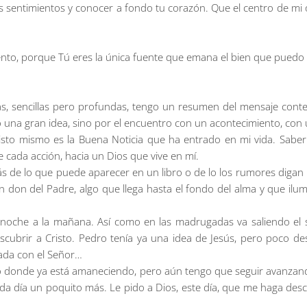
us sentimientos y conocer a fondo tu corazón. Que el centro de mi 
nto, porque Tú eres la única fuente que emana el bien que puedo 
s, sencillas pero profundas, tengo un resumen del mensaje conteni
o una gran idea, sino por el encuentro con un acontecimiento, con
risto mismo es la Buena Noticia que ha entrado en mi vida. Sabe
 cada acción, hacia un Dios que vive en mí.
s de lo que puede aparecer en un libro o de lo los rumores digan
don del Padre, algo que llega hasta el fondo del alma y que ilumi
noche a la mañana. Así como en las madrugadas va saliendo el sol
escubrir a Cristo. Pedro tenía ya una idea de Jesús, pero poco d
ada con el Señor…
o donde ya está amaneciendo, pero aún tengo que seguir avanzando 
cada día un poquito más. Le pido a Dios, este día, que me haga des