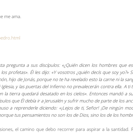
que me ama.
-pedro.html
esta pregunta a sus discípulos: «¿Quién dicen los hombres que es 
 los profetas». Él les dijo: «Y vosotros ¿quién decís que soy yo?» 
ón, hijo de Jonás, porque no te ha revelado esto la carne ni la sang
glesia, y las puertas del Infierno no prevalecerán contra ella. A ti t
 en la tierra quedará desatado en los cielos». Entonces mandó a sus
los que Él debía ir a Jerusalén y sufrir mucho de parte de los anc
puso a reprenderle diciendo: «¡Lejos de ti, Señor! ¡De ningún mod
, porque tus pensamientos no son los de Dios, sino los de los hombr
siones, el camino que debo recorrer para aspirar a la santidad. 