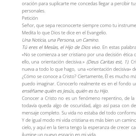
oración para suplicarte me concedas llegar a percibir t
personales.
Petición
Señor, que sepa reconocerte siempre como tu instrume
Medita lo que Dios te dice en el Evangelio.
Una Noticia, una Persona, un Camino.
Tú eres el Mesías, el Hijo de Dios vivo.
En estas palabra
«No se comienza a ser cristiano por una decisión ética 
ello, una orientación decisiva.»
(Deus Caritas est, 1)
. C
nueva a todo lo que hago, una «orientación decisiva» de
¿Cómo se conoce a Cristo? Ciertamente, Él es mucho má
puedo imaginar. Conocerlo realmente es en el fondo un 
enséñame quién es Jesús, quién es tu Hijo
.
Conocer a Cristo no es un fenómeno repentino, de la 
todavía queda algo de oscuridad, algo así pasa con d
mensaje completo. Su vida no estaba del todo conform
Y de igual modo mi vida cristiana es más bien un camin
cielo, y aquí en la tierra tengo la esperanza de crecer 
ilumine un nuevo espacio en mi vida.