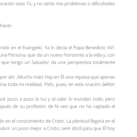
oración seas Tú, y no tanto mis problemas o dificultades
hacer.
do en el Evangelio. Ya lo decía el Papa Benedicto XVI:
 una Persona, que da un nuevo horizonte a la vida y, con
r que tengo un Salvador da una perspectiva totalmente
 por ahí. ¡Mucho más! Hay en Él una riqueza que apenas
na toda mi realidad. Pido, pues, en esta oración:
Señor,
, poco a poco la luz y el calor lo inundan todo, pero
espués de su profesión de fe veo que no ha captado el
en el conocimiento de Cristo. La plenitud llegará en el
cubrir un poco mejor a Cristo; seré dócil para que Él hoy