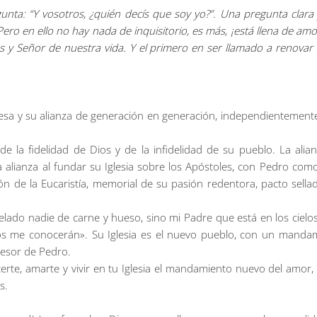
nta: “Y vosotros, ¿quién decís que soy yo?”. Una pregunta clara 
 Pero en ello no hay nada de inquisitorio, es más, ¡está llena de 
s y Señor de nuestra vida. Y el primero en ser llamado a renovar 
a y su alianza de generación en generación, independientemente de 
 de la fidelidad de Dios y de la infidelidad de su pueblo. La ali
va alianza al fundar su Iglesia sobre los Apóstoles, con Pedro como
ón de la Eucaristía, memorial de su pasión redentora, pacto sell
elado nadie de carne y hueso, sino mi Padre que está en los cielo
dos me conocerán». Su Iglesia es el nuevo pueblo, con un manda
cesor de Pedro.
te, amarte y vivir en tu Iglesia el mandamiento nuevo del amor, e
s.