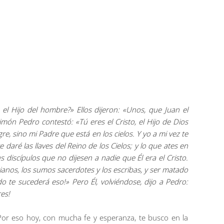
el Hijo del hombre?» Ellos dijeron: «Unos, que Juan el
Simón Pedro contestó: «Tú eres el Cristo, el Hijo de Dios
re, sino mi Padre que está en los cielos. Y yo a mi vez te
e daré las llaves del Reino de los Cielos; y lo que ates en
 discípulos que no dijesen a nadie que Él era el Cristo.
ianos, los sumos sacerdotes y los escribas, y ser matado
o te sucederá eso!» Pero Él, volviéndose, dijo a Pedro:
es!
Por eso hoy, con mucha fe y esperanza, te busco en la