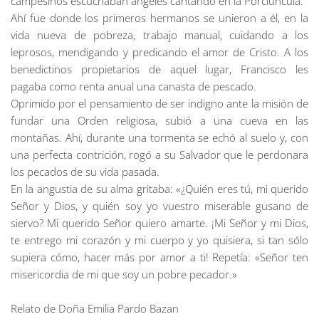
campesinos escuchaban ángeles cantando en la Porciúncula.
Ahí fue donde los primeros hermanos se unieron a él, en la
vida nueva de pobreza, trabajo manual, cuidando a los
leprosos, mendigando y predicando el amor de Cristo. A los
benedictinos propietarios de aquel lugar, Francisco les
pagaba como renta anual una canasta de pescado.
Oprimido por el pensamiento de ser indigno ante la misión de
fundar una Orden religiosa, subió a una cueva en las
montañas. Ahí, durante una tormenta se echó al suelo y, con
una perfecta contrición, rogó a su Salvador que le perdonara
los pecados de su vida pasada.
En la angustia de su alma gritaba: «¿Quién eres tú, mi querido
Señor y Dios, y quién soy yo vuestro miserable gusano de
siervo? Mi querido Señor quiero amarte. ¡Mi Señor y mi Dios,
te entrego mi corazón y mi cuerpo y yo quisiera, si tan sólo
supiera cómo, hacer más por amor a ti! Repetía: «Señor ten
misericordia de mi que soy un pobre pecador.»
Relato de Doña Emilia Pardo Bazan