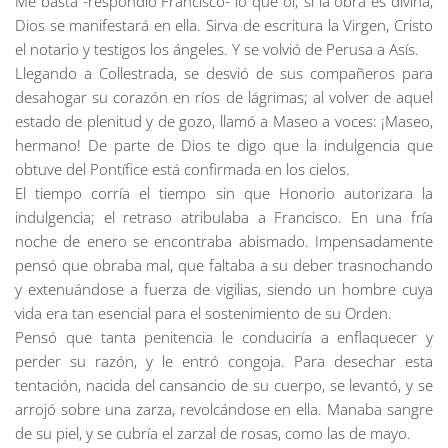
Me basta -respondió Francisco- lo que oí; si la obra es divina,
Dios se manifestará en ella. Sirva de escritura la Virgen, Cristo
el notario y testigos los ángeles. Y se volvió de Perusa a Asís.
Llegando a Collestrada, se desvió de sus compañeros para
desahogar su corazón en ríos de lágrimas; al volver de aquel
estado de plenitud y de gozo, llamó a Maseo a voces: ¡Maseo,
hermano! De parte de Dios te digo que la indulgencia que
obtuve del Pontífice está confirmada en los cielos.
El tiempo corría el tiempo sin que Honorio autorizara la
indulgencia; el retraso atribulaba a Francisco. En una fría
noche de enero se encontraba abismado. Impensadamente
pensó que obraba mal, que faltaba a su deber trasnochando
y extenuándose a fuerza de vigilias, siendo un hombre cuya
vida era tan esencial para el sostenimiento de su Orden.
Pensó que tanta penitencia le conduciría a enflaquecer y
perder su razón, y le entró congoja. Para desechar esta
tentación, nacida del cansancio de su cuerpo, se levantó, y se
arrojó sobre una zarza, revolcándose en ella. Manaba sangre
de su piel, y se cubría el zarzal de rosas, como las de mayo.