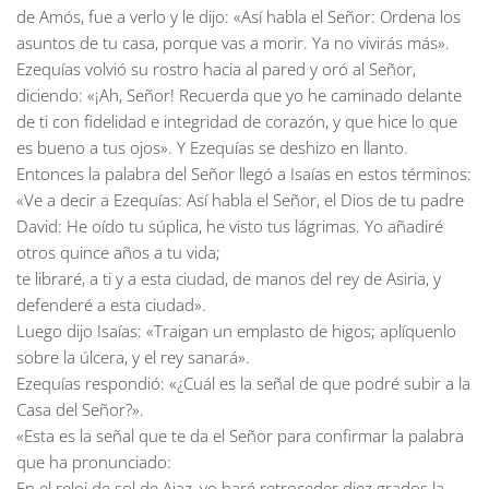
de Amós, fue a verlo y le dijo: «Así habla el Señor: Ordena los
asuntos de tu casa, porque vas a morir. Ya no vivirás más».
Ezequías volvió su rostro hacia al pared y oró al Señor,
diciendo: «¡Ah, Señor! Recuerda que yo he caminado delante
de ti con fidelidad e integridad de corazón, y que hice lo que
es bueno a tus ojos». Y Ezequías se deshizo en llanto.
Entonces la palabra del Señor llegó a Isaías en estos términos:
«Ve a decir a Ezequías: Así habla el Señor, el Dios de tu padre
David: He oído tu súplica, he visto tus lágrimas. Yo añadiré
otros quince años a tu vida;
te libraré, a ti y a esta ciudad, de manos del rey de Asiria, y
defenderé a esta ciudad».
Luego dijo Isaías: «Traigan un emplasto de higos; aplíquenlo
sobre la úlcera, y el rey sanará».
Ezequías respondió: «¿Cuál es la señal de que podré subir a la
Casa del Señor?».
«Esta es la señal que te da el Señor para confirmar la palabra
que ha pronunciado:
En el reloj de sol de Ajaz, yo haré retroceder diez grados la