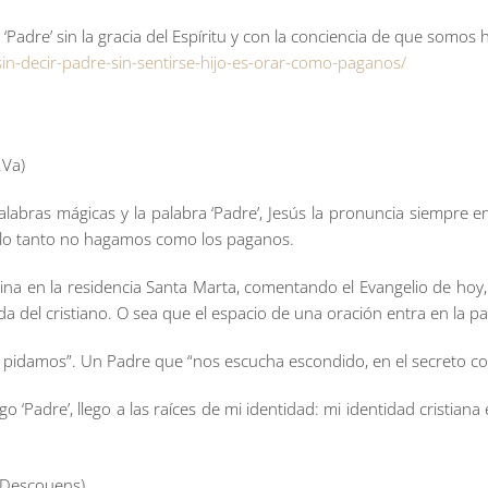
adre’ sin la gracia del Espíritu y con la conciencia de que somos h
-sin-decir-padre-sin-sentirse-hijo-es-orar-como-paganos/
.Va)
palabras mágicas y la palabra ‘Padre’, Jesús la pronuncia siemp
r lo tanto no hagamos como los paganos.
ina en la residencia Santa Marta, comentando el Evangelio de hoy, 
vida del cristiano. O sea que el espacio de una oración entra en la pa
pidamos”. Un Padre que “nos escucha escondido, en el secreto como 
 ‘Padre’, llego a las raíces de mi identidad: mi identidad cristiana 