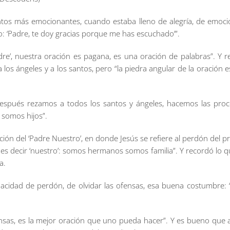
os más emocionantes, cuando estaba lleno de alegría, de emoción
o: ‘Padre, te doy gracias porque me has escuchado’”.
Padre’, nuestra oración es pagana, es una oración de palabras”. Y r
s ángeles y a los santos, pero “la piedra angular de la oración es
“Y después rezamos a todos los santos y ángeles, hacemos las pr
 somos hijos”.
ación del ‘Padre Nuestro’, en donde Jesús se refiere al perdón del 
ón es decir ‘nuestro’: somos hermanos somos familia”. Y recordó lo q
a.
acidad de perdón, de olvidar las ofensas, esa buena costumbre: ‘
ensas, es la mejor oración que uno pueda hacer”. Y es bueno qu