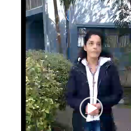
de
vídeo