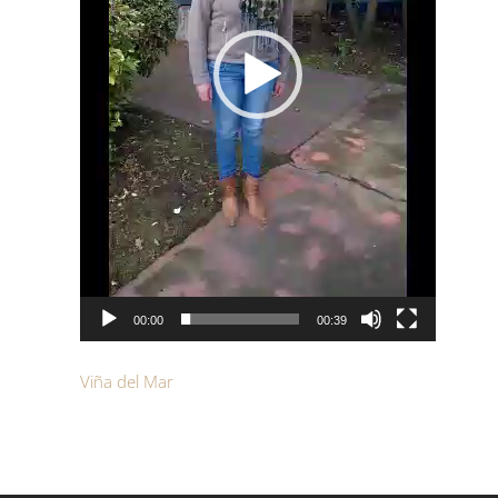
00:00
00:39
Viña del Mar