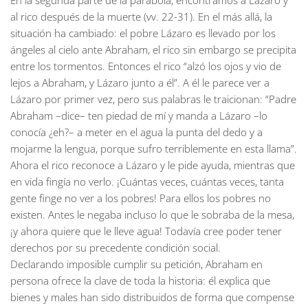
En la segunda parte de la parábola, encontramos a Lázaro y
al rico después de la muerte (vv. 22-31). En el más allá, la
situación ha cambiado: el pobre Lázaro es llevado por los
ángeles al cielo ante Abraham, el rico sin embargo se precipita
entre los tormentos. Entonces el rico “alzó los ojos y vio de
lejos a Abraham, y Lázaro junto a él”. A él le parece ver a
Lázaro por primer vez, pero sus palabras le traicionan: “Padre
Abraham –dice– ten piedad de mí y manda a Lázaro –lo
conocía ¿eh?– a meter en el agua la punta del dedo y a
mojarme la lengua, porque sufro terriblemente en esta llama”.
Ahora el rico reconoce a Lázaro y le pide ayuda, mientras que
en vida fingía no verlo. ¡Cuántas veces, cuántas veces, tanta
gente finge no ver a los pobres! Para ellos los pobres no
existen. Antes le negaba incluso lo que le sobraba de la mesa,
¡y ahora quiere que le lleve agua! Todavía cree poder tener
derechos por su precedente condición social.
Declarando imposible cumplir su petición, Abraham en
persona ofrece la clave de toda la historia: él explica que
bienes y males han sido distribuidos de forma que compense