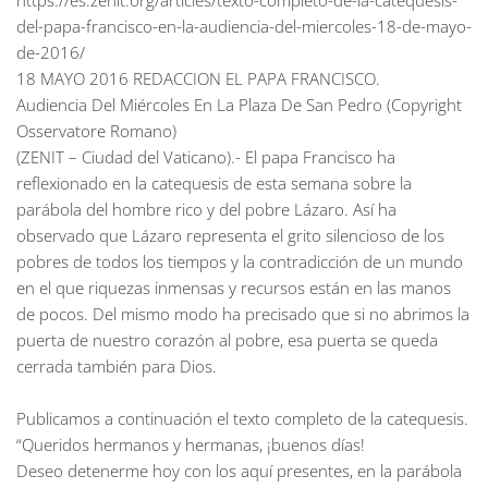
https://es.zenit.org/articles/texto-completo-de-la-catequesis-
del-papa-francisco-en-la-audiencia-del-miercoles-18-de-mayo-
de-2016/
18 MAYO 2016 REDACCION EL PAPA FRANCISCO.
Audiencia Del Miércoles En La Plaza De San Pedro (Copyright
Osservatore Romano)
(ZENIT – Ciudad del Vaticano).- El papa Francisco ha
reflexionado en la catequesis de esta semana sobre la
parábola del hombre rico y del pobre Lázaro. Así ha
observado que Lázaro representa el grito silencioso de los
pobres de todos los tiempos y la contradicción de un mundo
en el que riquezas inmensas y recursos están en las manos
de pocos. Del mismo modo ha precisado que si no abrimos la
puerta de nuestro corazón al pobre, esa puerta se queda
cerrada también para Dios.
Publicamos a continuación el texto completo de la catequesis.
“Queridos hermanos y hermanas, ¡buenos días!
Deseo detenerme hoy con los aquí presentes, en la parábola