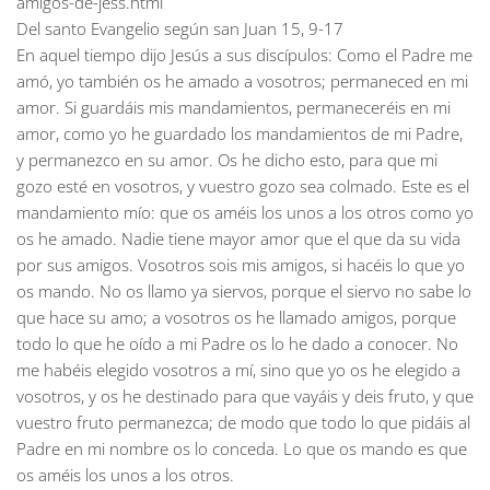
amigos-de-jess.html
Del santo Evangelio según san Juan 15, 9-17
En aquel tiempo dijo Jesús a sus discípulos: Como el Padre me
amó, yo también os he amado a vosotros; permaneced en mi
amor. Si guardáis mis mandamientos, permaneceréis en mi
amor, como yo he guardado los mandamientos de mi Padre,
y permanezco en su amor. Os he dicho esto, para que mi
gozo esté en vosotros, y vuestro gozo sea colmado. Este es el
mandamiento mío: que os améis los unos a los otros como yo
os he amado. Nadie tiene mayor amor que el que da su vida
por sus amigos. Vosotros sois mis amigos, si hacéis lo que yo
os mando. No os llamo ya siervos, porque el siervo no sabe lo
que hace su amo; a vosotros os he llamado amigos, porque
todo lo que he oído a mi Padre os lo he dado a conocer. No
me habéis elegido vosotros a mí, sino que yo os he elegido a
vosotros, y os he destinado para que vayáis y deis fruto, y que
vuestro fruto permanezca; de modo que todo lo que pidáis al
Padre en mi nombre os lo conceda. Lo que os mando es que
os améis los unos a los otros.