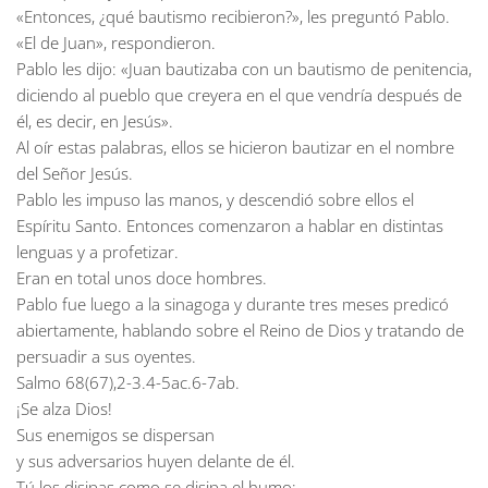
«Entonces, ¿qué bautismo recibieron?», les preguntó Pablo.
«El de Juan», respondieron.
Pablo les dijo: «Juan bautizaba con un bautismo de penitencia,
diciendo al pueblo que creyera en el que vendría después de
él, es decir, en Jesús».
Al oír estas palabras, ellos se hicieron bautizar en el nombre
del Señor Jesús.
Pablo les impuso las manos, y descendió sobre ellos el
Espíritu Santo. Entonces comenzaron a hablar en distintas
lenguas y a profetizar.
Eran en total unos doce hombres.
Pablo fue luego a la sinagoga y durante tres meses predicó
abiertamente, hablando sobre el Reino de Dios y tratando de
persuadir a sus oyentes.
Salmo 68(67),2-3.4-5ac.6-7ab.
¡Se alza Dios!
Sus enemigos se dispersan
y sus adversarios huyen delante de él.
Tú los disipas como se disipa el humo;