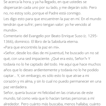
Se acerca la hora, y ya ha llegado, en que ustedes se
dispersarán cada uno por su lado, y me dejarán solo. Pero
no, no estoy solo, porque el Padre está conmigo.
Les digo esto para que encuentren la paz en mí. En el mundo
tendrán que sufrir; pero tengan valor: yo he vencido al
mundo».
Comentario del Evangelio por Beato Enrique Suso (c. 1295-
1366), dominico. El libro de la Sabiduría eterna.
«Para que encontréis la paz en mi».
«Señor, desde los días de mi juventud, he buscado un no sé
qué, con una sed impaciente. ¿Qué era esto, Señor?» Y
todavía no lo he captado del todo. He aquí que hace muchos
años que lo deseo ardientemente y todavía no lo he podido
captar… Y, sin embargo, es sólo esto lo que atrae a mi
corazón y mi alma, y sin lo cual no puedo permanecer en una
paz verdadera.
Señor, quería buscar mi felicidad en las criaturas de este
mundo, tal como veía que lo hacían tantas personas a mí
alrededor. Pero cuánto más buscaba, menos hallaba; cuánto