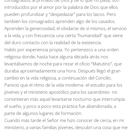
consagrados, al primado de Dios y de lo que no pasa; son
introducidos por el amor por la palabra de Dios que ellos
pueden profundizar y “despedazar” para los laicos. Pero
también los consagrados aprenden algo de los casados.
Aprenden la generosidad, el olvidarse de sí mismos, el servicio
a la vida, y con frecuencia una cierta “humanidad” que viene
del duro contacto con la realidad de la existencia.
Hablo por experiencia propia. Yo pertenezco a una orden
religiosa donde, hasta hace alguna década atrás nos
levantábamos de noche para rezar el oficio “Matutino”, que
duraba aproximadamente una hora. Después llegó el gran
cambio en la vida religiosa, a continuación del Concilio.
Pareció que el ritmo de la vida moderna -el estudio para los
jóvenes y el ministerio apostólico para los sacerdotes- no
consintieran más aquel levantarse nocturno que interrumpía
el sueño, y poco a poco esta práctica fue abandonada, a
parte de algunos lugares de formación.
Cuando más tarde el Señor me hizo conocer de cerca, en mi
ministerio, a varias familias jóvenes, descubrí una cosa que me