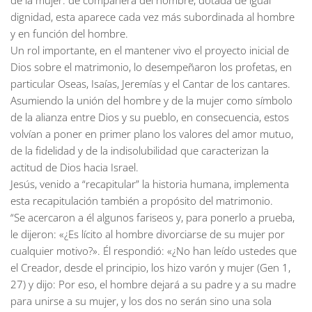
de la mujer: de compañera del hombre, dotada de igual
dignidad, esta aparece cada vez más subordinada al hombre
y en función del hombre.
Un rol importante, en el mantener vivo el proyecto inicial de
Dios sobre el matrimonio, lo desempeñaron los profetas, en
particular Oseas, Isaías, Jeremías y el Cantar de los cantares.
Asumiendo la unión del hombre y de la mujer como símbolo
de la alianza entre Dios y su pueblo, en consecuencia, estos
volvían a poner en primer plano los valores del amor mutuo,
de la fidelidad y de la indisolubilidad que caracterizan la
actitud de Dios hacia Israel.
Jesús, venido a “recapitular” la historia humana, implementa
esta recapitulación también a propósito del matrimonio.
“Se acercaron a él algunos fariseos y, para ponerlo a prueba,
le dijeron: «¿Es lícito al hombre divorciarse de su mujer por
cualquier motivo?». Él respondió: «¿No han leído ustedes que
el Creador, desde el principio, los hizo varón y mujer (Gen 1,
27) y dijo: Por eso, el hombre dejará a su padre y a su madre
para unirse a su mujer, y los dos no serán sino una sola