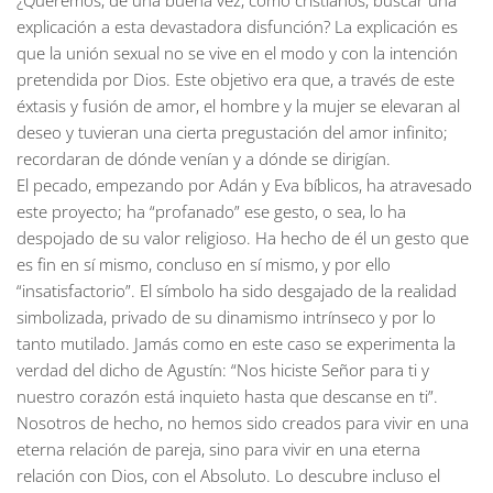
¿Queremos, de una buena vez, como cristianos, buscar una
explicación a esta devastadora disfunción? La explicación es
que la unión sexual no se vive en el modo y con la intención
pretendida por Dios. Este objetivo era que, a través de este
éxtasis y fusión de amor, el hombre y la mujer se elevaran al
deseo y tuvieran una cierta pregustación del amor infinito;
recordaran de dónde venían y a dónde se dirigían.
El pecado, empezando por Adán y Eva bíblicos, ha atravesado
este proyecto; ha “profanado” ese gesto, o sea, lo ha
despojado de su valor religioso. Ha hecho de él un gesto que
es fin en sí mismo, concluso en sí mismo, y por ello
“insatisfactorio”. El símbolo ha sido desgajado de la realidad
simbolizada, privado de su dinamismo intrínseco y por lo
tanto mutilado. Jamás como en este caso se experimenta la
verdad del dicho de Agustín: “Nos hiciste Señor para ti y
nuestro corazón está inquieto hasta que descanse en ti”.
Nosotros de hecho, no hemos sido creados para vivir en una
eterna relación de pareja, sino para vivir en una eterna
relación con Dios, con el Absoluto. Lo descubre incluso el