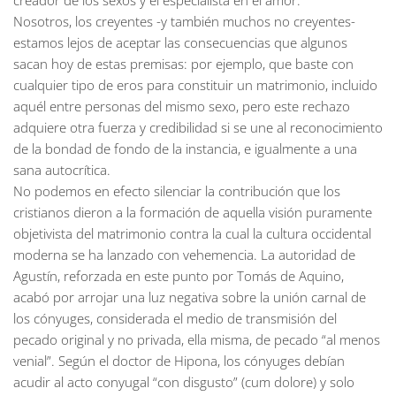
creador de los sexos y el especialista en el amor.
Nosotros, los creyentes -y también muchos no creyentes-
estamos lejos de aceptar las consecuencias que algunos
sacan hoy de estas premisas: por ejemplo, que baste con
cualquier tipo de eros para constituir un matrimonio, incluido
aquél entre personas del mismo sexo, pero este rechazo
adquiere otra fuerza y credibilidad si se une al reconocimiento
de la bondad de fondo de la instancia, e igualmente a una
sana autocrítica.
No podemos en efecto silenciar la contribución que los
cristianos dieron a la formación de aquella visión puramente
objetivista del matrimonio contra la cual la cultura occidental
moderna se ha lanzado con vehemencia. La autoridad de
Agustín, reforzada en este punto por Tomás de Aquino,
acabó por arrojar una luz negativa sobre la unión carnal de
los cónyuges, considerada el medio de transmisión del
pecado original y no privada, ella misma, de pecado “al menos
venial”. Según el doctor de Hipona, los cónyuges debían
acudir al acto conyugal “con disgusto” (cum dolore) y solo