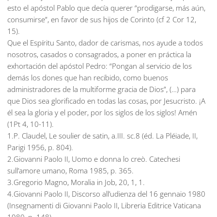
esto el apóstol Pablo que decía querer “prodigarse, más aún,
consumirse”, en favor de sus hijos de Corinto (cf 2 Cor 12,
15).
Que el Espíritu Santo, dador de carismas, nos ayude a todos
nosotros, casados o consagrados, a poner en práctica la
exhortación del apóstol Pedro: “Pongan al servicio de los
demás los dones que han recibido, como buenos
administradores de la multiforme gracia de Dios”, (…) para
que Dios sea glorificado en todas las cosas, por Jesucristo. ¡A
él sea la gloria y el poder, por los siglos de los siglos! Amén
(1Pt 4, 10-11).
1.P. Claudel, Le soulier de satin, a.III. sc.8 (éd. La Pléiade, II,
Parigi 1956, p. 804).
2.Giovanni Paolo II, Uomo e donna lo creò. Catechesi
sull’amore umano, Roma 1985, p. 365.
3.Gregorio Magno, Moralia in Job, 20, 1, 1.
4.Giovanni Paolo II, Discorso all’udienza del 16 gennaio 1980
(Insegnamenti di Giovanni Paolo II, Libreria Editrice Vaticana