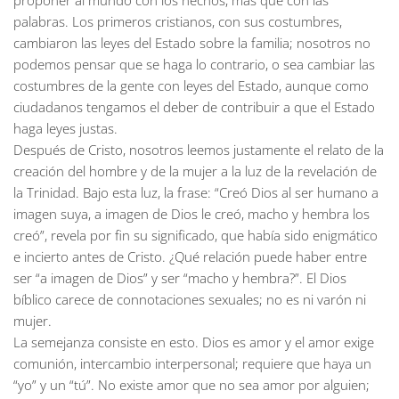
proponer al mundo con los hechos, más que con las
palabras. Los primeros cristianos, con sus costumbres,
cambiaron las leyes del Estado sobre la familia; nosotros no
podemos pensar que se haga lo contrario, o sea cambiar las
costumbres de la gente con leyes del Estado, aunque como
ciudadanos tengamos el deber de contribuir a que el Estado
haga leyes justas.
Después de Cristo, nosotros leemos justamente el relato de la
creación del hombre y de la mujer a la luz de la revelación de
la Trinidad. Bajo esta luz, la frase: “Creó Dios al ser humano a
imagen suya, a imagen de Dios le creó, macho y hembra los
creó”, revela por fin su significado, que había sido enigmático
e incierto antes de Cristo. ¿Qué relación puede haber entre
ser “a imagen de Dios” y ser “macho y hembra?”. El Dios
bíblico carece de connotaciones sexuales; no es ni varón ni
mujer.
La semejanza consiste en esto. Dios es amor y el amor exige
comunión, intercambio interpersonal; requiere que haya un
“yo” y un “tú”. No existe amor que no sea amor por alguien;