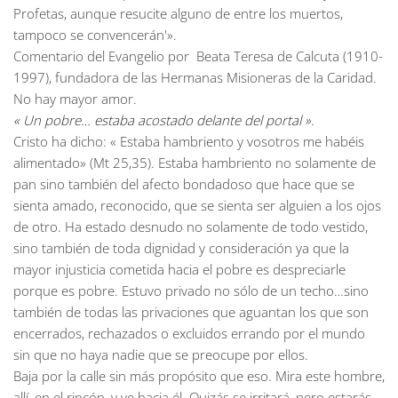
Profetas, aunque resucite alguno de entre los muertos,
tampoco se convencerán'».
Comentario del Evangelio por Beata Teresa de Calcuta (1910-
1997), fundadora de las Hermanas Misioneras de la Caridad.
No hay mayor amor.
« Un pobre… estaba acostado delante del portal ».
Cristo ha dicho: « Estaba hambriento y vosotros me habéis
alimentado» (Mt 25,35). Estaba hambriento no solamente de
pan sino también del afecto bondadoso que hace que se
sienta amado, reconocido, que se sienta ser alguien a los ojos
de otro. Ha estado desnudo no solamente de todo vestido,
sino también de toda dignidad y consideración ya que la
mayor injusticia cometida hacia el pobre es despreciarle
porque es pobre. Estuvo privado no sólo de un techo…sino
también de todas las privaciones que aguantan los que son
encerrados, rechazados o excluidos errando por el mundo
sin que no haya nadie que se preocupe por ellos.
Baja por la calle sin más propósito que eso. Mira este hombre,
allí, en el rincón, y ve hacia él. Quizás se irritará, pero estarás