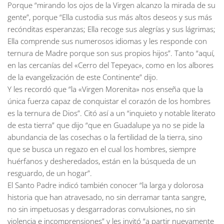
Porque “mirando los ojos de la Virgen alcanzo la mirada de su
gente”, porque “Ella custodia sus más altos deseos y sus más
recónditas esperanzas; Ella recoge sus alegrías y sus lágrimas;
Ella comprende sus numerosos idiomas y les responde con
ternura de Madre porque son sus propios hijos”. Tanto “aquí,
en las cercanías del «Cerro del Tepeyac», como en los albores
de la evangelización de este Continente” dijo.
Y les recordó que “la «Virgen Morenita» nos enseña que la
única fuerza capaz de conquistar el corazón de los hombres
es la ternura de Dios”. Citó así a un “inquieto y notable literato
de esta tierra” que dijo “que en Guadalupe ya no se pide la
abundancia de las cosechas o la fertilidad de la tierra, sino
que se busca un regazo en el cual los hombres, siempre
huérfanos y desheredados, están en la búsqueda de un
resguardo, de un hogar”.
El Santo Padre indicó también conocer “la larga y dolorosa
historia que han atravesado, no sin derramar tanta sangre,
no sin impetuosas y desgarradoras convulsiones, no sin
violencia e incomprensiones” y les invitó “a partir nuevamente