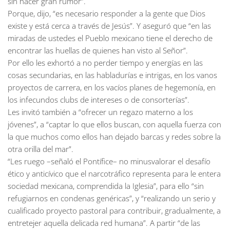
sin hacer gran rumor”.
Porque, dijo, “es necesario responder a la gente que Dios
existe y está cerca a través de Jesús”. Y aseguró que “en las
miradas de ustedes el Pueblo mexicano tiene el derecho de
encontrar las huellas de quienes han visto al Señor”.
Por ello les exhortó a no perder tiempo y energías en las
cosas secundarias, en las habladurías e intrigas, en los vanos
proyectos de carrera, en los vacíos planes de hegemonía, en
los infecundos clubs de intereses o de consorterías”.
Les invitó también a “ofrecer un regazo materno a los
jóvenes”, a “captar lo que ellos buscan, con aquella fuerza con
la que muchos como ellos han dejado barcas y redes sobre la
otra orilla del mar”.
“Les ruego –señaló el Pontífice– no minusvalorar el desafío
ético y anticívico que el narcotráfico representa para le entera
sociedad mexicana, comprendida la Iglesia”, para ello “sin
refugiarnos en condenas genéricas”, y “realizando un serio y
cualificado proyecto pastoral para contribuir, gradualmente, a
entretejer aquella delicada red humana”. A partir “de las